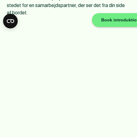
stedet for en samarbejdspartner, der ser det fra din side
af bordet.
Book introdukti
02
Spredte indsatser uden struktur
Du vinder aldrig din kategori, hvis dine aktiviteter og
indsatser ikke spiller hinanden gode. Spredte indsatser,
der ikke taler sammen, skaber sjældent mere end
sporadiske resultater. At blive uundgåelig handler om at
arbejde efter en klar plan med dialog, diskussion, data og i
en klar struktur.
03
Manglende commitment af ressourcer
Sulten for resultater er der, ressourcerne halter efter. Du
ved godt, at marketing kræver en investering - og ikke
bare økonomisk, men også tid. Din tid. Hvis man virkelig vil